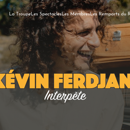
La Troupe
Les Spectacles
Les Membres
Les Remparts du R
Kévin Ferdjan
Interpète